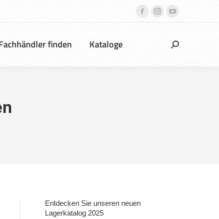
DekoVries
dekovries
dekovries
Möbel
bei
bei
&
Instagram
YouTube
Fachhändler finden
Kataloge
Search:
Strandkörbe
bei
Facebook
en
Entdecken Sie unseren neuen
Lagerkatalog 2025