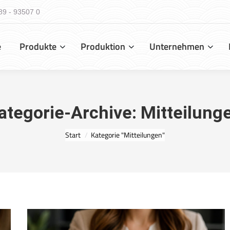
89 - 93507 0
e
Produkte
Produktion
Unternehmen
ategorie-Archive:
Mitteilung
Sie befinden sich hier:
Start
Kategorie "Mitteilungen"