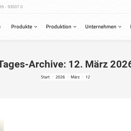
89 - 93507 0
e
Produkte
Produktion
Unternehmen
Tages-Archive:
12. März 202
Sie befinden sich hier:
Start
2026
März
12