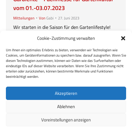
vom 01.-03.07.2023
Mitteilungen
Von
Gabi
27. Juni 2023
Wir starten in die Saison für den Gartenlifestyle!
Besuchen Sie uns auf der Messe Gardiente – in
Cookie-Zustimmung verwalten
Hofheim Wallau Vom 01. bis 03. Juli 2023 findet die
Gardiente, die Fachmesse für Gartenkultur in
Um Ihnen ein optimales Erlebnis zu bieten, verwenden wir Technologien wie
Cookies, um Geräteinformationen zu speichern bzw. darauf zuzugreifen. Wenn Sie
Hofheim-Wallau statt. Auch wir sind wieder mit
diesen Technologien zustimmen, können wir Daten wie das Surfverhalten oder
dabei und präsentieren Ihnen unsere allseits
eindeutige IDs auf dieser Website verarbeiten. Wenn Sie Ihre Zustimmung nicht
beliebten Klassiker sowie unsere neuen Highlights
erteilen oder zurückziehen, können bestimmte Merkmale und Funktionen
beeinträchtigt werden.
für die Saison…
Akzeptieren
Ablehnen
Voreinstellungen anzeigen