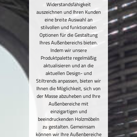
Widerstandsfähigkeit
sei
und
auszeichnen und Ihren Kunden
sti
tten
eine breite Auswahl an
Ihne
ere
stilvollen und funktionalen
und 
it
Optionen für die Gestaltung
den
rn
Ihres Außenbereichs bieten.
pe
en über
Indem wir unsere
wä
, der
Produktpalette regelmäßig
zerl
eit
aktualisieren und an die
bie
gtische
aktuellen Design- und
ri
g und
Stiltrends anpassen, bieten wir
nation
Ihnen die Möglichkeit, sich von
indiv
kholz
der Masse abzuheben und Ihre
ma
latten
Außenbereiche mit
eige
 Wir
einzigartigen und
Luxu
ormen
beeindruckenden Holzmöbeln
sich p
en
zu gestalten. Gemeinsam
anp
k und
können wir Ihre Außenbereiche
Ihren
rer