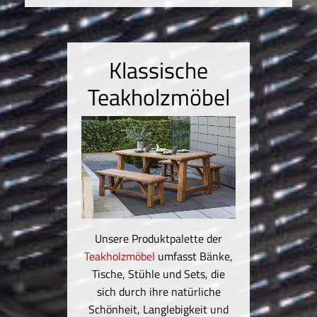
Klassische
 & -
Teakholzmöbel
S
Se
Unsere Produktpalette der
Teakholzmöbel
umfasst Bänke,
e
Tische, Stühle und Sets, die
an, die
sich durch ihre natürliche
Wir b
ndung
Schönheit, Langlebigkeit und
Stran
ialien