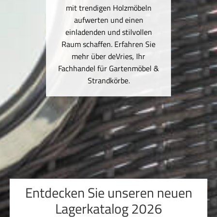
mit trendigen Holzmöbeln
nser
aufwerten und einen
erial
einladenden und stilvollen
 eine
Raum schaffen. Erfahren Sie
ik und
mehr über deVries, Ihr
fort.
Fachhandel für Gartenmöbel &
Strandkörbe.
Entdecken Sie unseren neuen
Lagerkatalog 2026