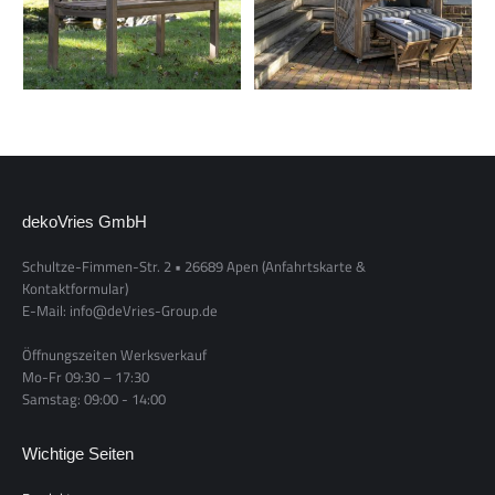
dekoVries GmbH
Schultze-Fimmen-Str. 2 • 26689 Apen
(Anfahrtskarte &
Kontaktformular)
E-Mail: info@deVries-Group.de
Öffnungszeiten Werksverkauf
Mo-Fr 09:30 – 17:30
Samstag: 09:00 - 14:00
Wichtige Seiten