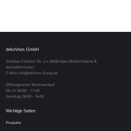
dekoVries GmbH
Schultze-Fimmen-Str. 2 • 26689 Apen
(Anfahrtskarte &
Kontaktformular)
E-Mail: info@deVries-Group.de
Öffnungszeiten Werksverkauf
Mo-Fr 09:30 – 17:30
Samstag: 09:00 - 14:00
Wichtige Seiten
Produkte