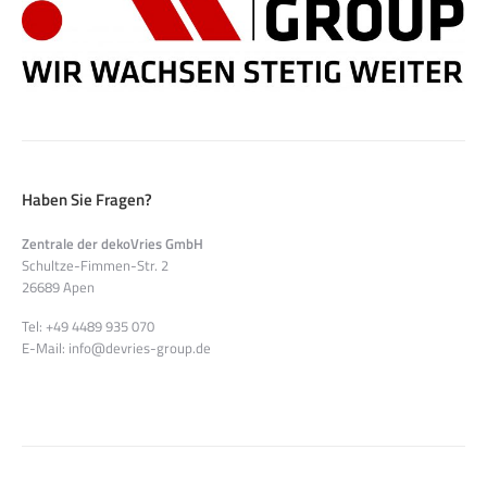
Haben Sie Fragen?
Zentrale der dekoVries GmbH
Schultze-Fimmen-Str. 2
26689 Apen
Tel: +49 4489 935 070
E-Mail: info@devries-group.de