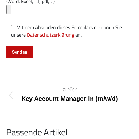
(Word, Excel, rtf, pdf, ...)
Mit dem Absenden dieses Formulars erkennen Sie
unsere
Datenschutzerklärung
an.
Alternative:
Kommentarnavigation
ZURÜCK
Vorheriger
Key Account Manager:in (m/w/d)
Beitrag:
Passende Artikel