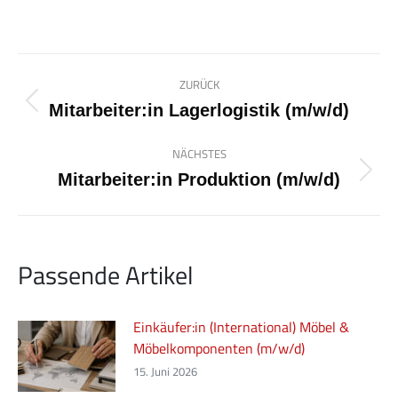
Alternative:
Kommentarnavigation
ZURÜCK
Vorheriger
Mitarbeiter:in Lagerlogistik (m/w/d)
Beitrag:
NÄCHSTES
Nächster
Mitarbeiter:in Produktion (m/w/d)
Beitrag:
Passende Artikel
Einkäufer:in (International) Möbel &
Möbelkomponenten (m/w/d)
15. Juni 2026