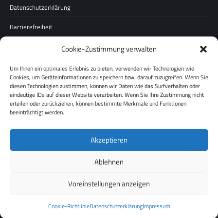
Datenschutzerklärung
Barrierefreiheit
Cookie-Zustimmung verwalten
Unternehmen
Um Ihnen ein optimales Erlebnis zu bieten, verwenden wir Technologien wie
Über uns
Cookies, um Geräteinformationen zu speichern bzw. darauf zuzugreifen. Wenn Sie
diesen Technologien zustimmen, können wir Daten wie das Surfverhalten oder
Karriere
eindeutige IDs auf dieser Website verarbeiten. Wenn Sie Ihre Zustimmung nicht
erteilen oder zurückziehen, können bestimmte Merkmale und Funktionen
Pressespiegel
beeinträchtigt werden.
Werksverkauf
Akzeptieren
Ablehnen
Voreinstellungen anzeigen
Cookie-Richtlinie
Datenschutzerklärung
Impressum
© deVries Group