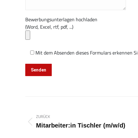
Bewerbungsunterlagen hochladen
(Word, Excel, rtf, pdf, ...)
Mit dem Absenden dieses Formulars erkennen S
Alternative:
Kommentarnavigation
ZURÜCK
Vorheriger
Mitarbeiter:in Tischler (m/w/d)
Beitrag: