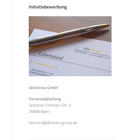
Initiativbewerbung
dekoVries GmbH
Personalabteilung
Schultze-Fimmen-Str. 2
26689 Apen
karriere@devries-group.de