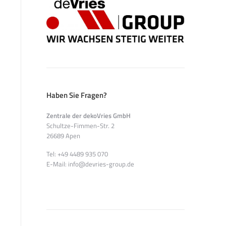
Haben Sie Fragen?
Zentrale der dekoVries GmbH
Schultze-Fimmen-Str. 2
26689 Apen
Tel: +49 4489 935 070
E-Mail: info@devries-group.de