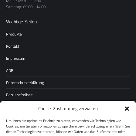
Mo-Fr 09:30 – 17:30
Samstag: 09:00 - 14:00
Wichtige Seiten
Produkte
Kontakt
Impressum
AGB
Datenschutzerklärung
Barrierefreiheit
Cookie-Zustimmung verwalten
Unternehmen
Um Ihnen ein optimales Erlebnis zu bieten, verwenden wir Technologien wie
Über uns
Cookies, um Geräteinformationen zu speichern bzw. darauf zuzugreifen. Wenn Sie
diesen Technologien zustimmen, können wir Daten wie das Surfverhalten oder
Karriere