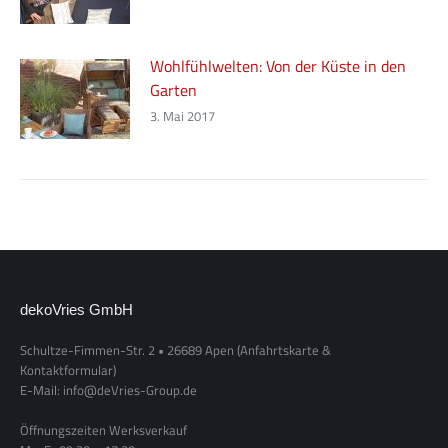
Wohlfühlwelten: Von der Küste in den
Garten
3. Mai 2017
dekoVries GmbH
Schultze-Fimmen-Str. 2 • 26689 Apen
(Anfahrtskarte &
Kontaktformular)
E-Mail: info@deVries-Group.de
Öffnungszeiten Werksverkauf