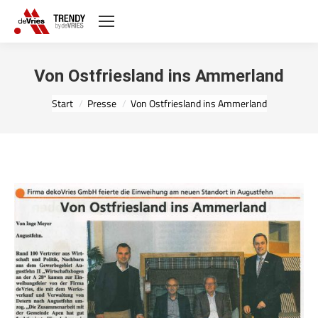
Von Ostfriesland ins Ammerland
Sie befinden sich hier:
Start
Presse
Von Ostfriesland ins Ammerland