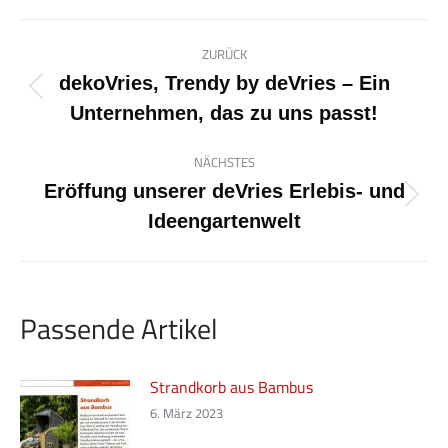
Kommentarnavigation
ZURÜCK
dekoVries, Trendy by deVries – Ein
Vorheriger
Unternehmen, das zu uns passt!
Beitrag:
NÄCHSTES
Eröffung unserer deVries Erlebis- und
Nächster
Ideengartenwelt
Beitrag:
Passende Artikel
Strandkorb aus Bambus
6. März 2023