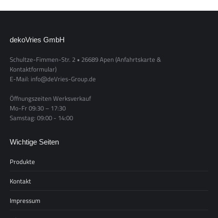
dekoVries GmbH
Schultze-Fimmen-Str. 2 • 26689 Apen
(Anfahrtskarte &
Kontaktformular)
E-Mail: info@deVries-Group.de
Öffnungszeiten Werksverkauf
Mo-Fr 09:30 – 17:30
Samstag: 09:00 - 14:00
Wichtige Seiten
Produkte
Kontakt
Impressum