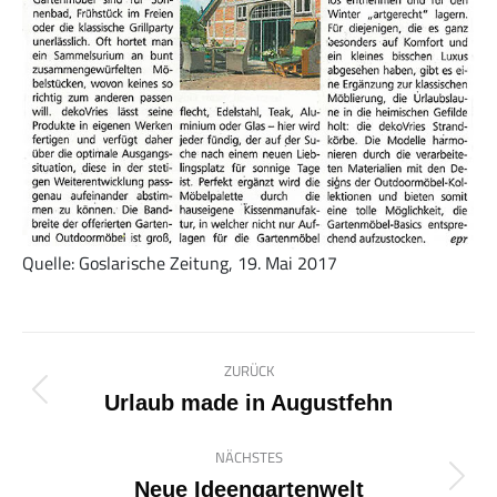
Quelle: Goslarische Zeitung, 19. Mai 2017
Kommentarnavigation
ZURÜCK
Vorheriger
Urlaub made in Augustfehn
Beitrag:
NÄCHSTES
Nächster
Neue Ideengartenwelt