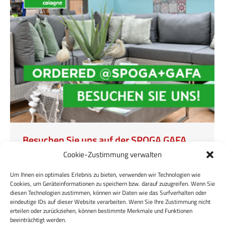
Besuchen Sie uns auf der SPOGA GAFA
Cookie-Zustimmung verwalten
Mitteilungen
Von
devmin
24. Mai 2022
Wir sind dieses Jahr wieder auf der
Um Ihnen ein optimales Erlebnis zu bieten, verwenden wir Technologien wie
Cookies, um Geräteinformationen zu speichern bzw. darauf zuzugreifen. Wenn Sie
Gartenlifestylemesse in Köln vertreten. Sie finden
diesen Technologien zustimmen, können wir Daten wie das Surfverhalten oder
uns in Halle 10.2 Stand M 71. Entdecken Sie unser
eindeutige IDs auf dieser Website verarbeiten. Wenn Sie Ihre Zustimmung nicht
neues Programm und lassen Sie sich von uns
erteilen oder zurückziehen, können bestimmte Merkmale und Funktionen
beeinträchtigt werden.
inspirieren.