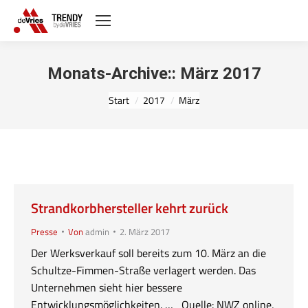
Monats-Archive::
März 2017
Sie befinden sich hier:
Start
2017
März
Strandkorbhersteller kehrt zurück
Presse
Von
admin
2. März 2017
Der Werksverkauf soll bereits zum 10. März an die
Schultze-Fimmen-Straße verlagert werden. Das
Unternehmen sieht hier bessere
Entwicklungsmöglichkeiten. … Quelle: NWZ online,